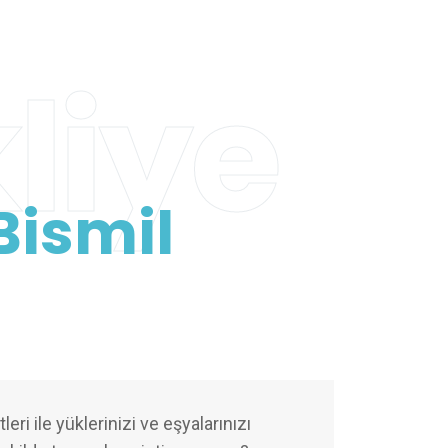
liye
Bismil
eri ile yüklerinizi ve eşyalarınızı