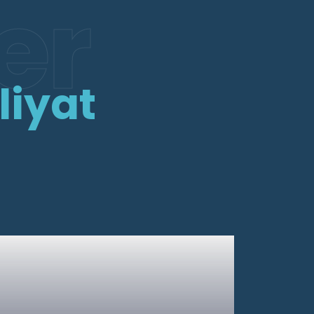
er
liyat