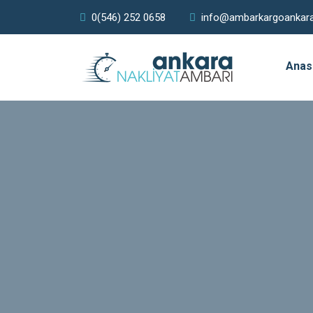
0(546) 252 0658
info@ambarkargoankar
Anas